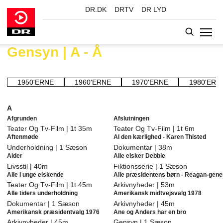
DR.DK
DRTV
DR LYD
Gensyn | A - Å
GÅ TIL INDHOLD
1950'ERNE
1960'ERNE
1970'ERNE
1980'ERN
A
Afgrunden
Afslutningen
Teater Og Tv-Film | 1t 35m
Teater Og Tv-Film | 1t 6m
Aftenmøde
Al den kærlighed - Karen Thisted
Underholdning | 1 Sæson
Dokumentar | 38m
Alder
Alle elsker Debbie
Livsstil | 40m
Fiktionsserie | 1 Sæson
Alle I unge elskende
Alle præsidentens børn - Reagan-gene
Teater Og Tv-Film | 1t 45m
Arkivnyheder | 53m
Alle tiders underholdning
Amerikansk midtvejsvalg 1978
Dokumentar | 1 Sæson
Arkivnyheder | 45m
Amerikansk præsidentvalg 1976
Ane og Anders har en bro
Arkivnyheder | 45m
Gensyn | 1 Sæson