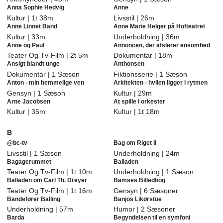
Anna Sophie Hedvig
Anne
Kultur | 1t 38m
Livsstil | 26m
Anne Linnet Band
Anne Marie Helger på Hofteatret
Kultur | 33m
Underholdning | 36m
Anne og Paul
Annoncen, der afslører ensomhed
Teater Og Tv-Film | 2t 5m
Dokumentar | 18m
Ansigt blandt unge
Anthonsen
Dokumentar | 1 Sæson
Fiktionsserie | 1 Sæson
Anton - min hemmelige ven
Arkitekten - hvilen ligger i rytmen
Gensyn | 1 Sæson
Kultur | 29m
Arne Jacobsen
At spille i orkester
Kultur | 35m
Kultur | 1t 18m
B
@bc-tv
Bag om Riget II
Livsstil | 1 Sæson
Underholdning | 24m
Bagagerummet
Balladen
Teater Og Tv-Film | 1t 10m
Underholdning | 1 Sæson
Balladen om Carl Th. Dreyer
Bamses Billedbog
Teater Og Tv-Film | 1t 16m
Gensyn | 6 Sæsoner
Bandefører Balling
Banjos Likørstue
Underholdning | 57m
Humor | 2 Sæsoner
Barda
Begyndelsen til en symfoni