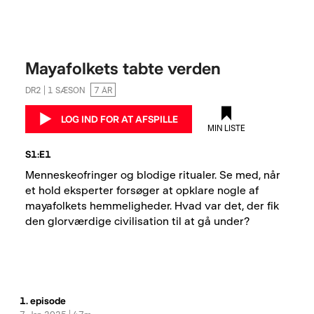
Mayafolkets tabte verden
DR2 | 1 SÆSON
7 ÅR
LOG IND FOR AT AFSPILLE
MIN LISTE
S1:E1
Menneskeofringer og blodige ritualer. Se med, når 
et hold eksperter forsøger at opklare nogle af 
mayafolkets hemmeligheder. Hvad var det, der fik 
den glorværdige civilisation til at gå under?
1. episode