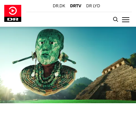
DR.DK
DRTV
DR LYD
GÅ TIL INDHOLD