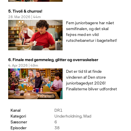
bagedystdeltagerne også
skal bage kopier af i den
5. Tivoli & churros!
hemmelige udfordring.
28. Mar 2026 | 44m
Dommerne skal sætte
Fem juniorbagere har nået
tænderne i alt fra Minnie
semifinalen, og det skal
Mouse til Pippi Langstrø
fejres med en vild
rutschebanetur i bageteltet!
Der er nemlig tivoli-tema på
programmet, og i den
hemmelige udfordring
6. Finale med gemmeleg, glitter og overraskelser
betyder det, at
4. Apr 2026 | 49m
semifinalisterne skal prøve
Det er tid til at finde
kræfter med tivoli-snack
vinderen af Den store
nummer 1: Churro
juniorbagedyst 2026!
Finalisterne bliver udfordret
maksimalt i den sidste
hemmelige udfordring, hvor
sidste års vinder; Ea, står
Kanal
DR1
bag en finalekage, der
Kategori
Underholdning, Mad
sætter alles evner på prøve!
Sæsoner
6
I årets sidste bagning er a
Episoder
38