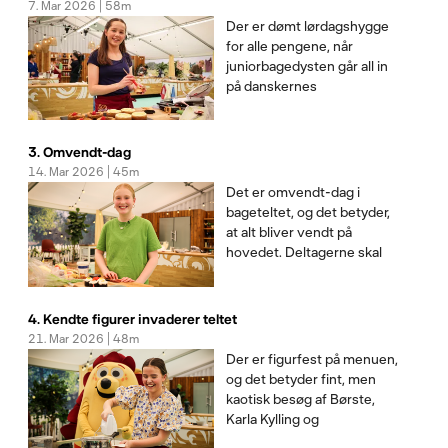
7. Mar 2026 | 58m
årets juniorbager.
Der er dømt lørdagshygge
Deltagerne bliver kastet ud
for alle pengene, når
i at sku
juniorbagedysten går all in
på danskernes
favoritaktivitet: Hygge! I
den hemmelige udfordring
skal der laves skumfiduser,
3. Omvendt-dag
og der er stor forskel på,
14. Mar 2026 | 45m
hvor godt juniorbagerne
Det er omvendt-dag i
klarer dén opgave. I
bageteltet, og det betyder,
mesterværket s
at alt bliver vendt på
hovedet. Deltagerne skal
selvfølgelig bage den
berygtede Tarte Tatin, som
får selv en voksen
4. Kendte figurer invaderer teltet
bagedystdeltager til at ryste
21. Mar 2026 | 48m
i bukserne. Her får de ikke
Der er figurfest på menuen,
nogen opskrift, men skal
og det betyder fint, men
følge m
kaotisk besøg af Børste,
Karla Kylling og
Femlingerne - som