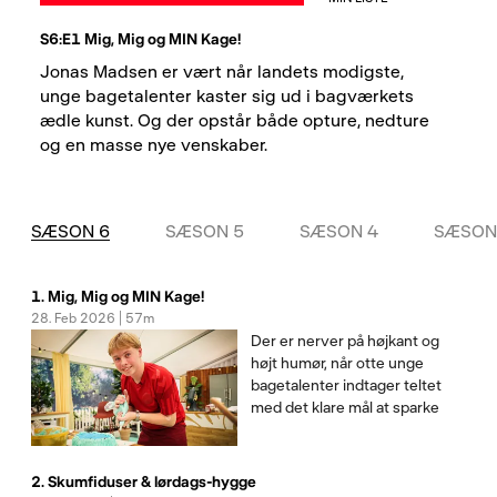
S6:E1 Mig, Mig og MIN Kage!
Jonas Madsen er vært når landets modigste, 
unge bagetalenter kaster sig ud i bagværkets 
ædle kunst. Og der opstår både opture, nedture 
og en masse nye venskaber.
SÆSON 6
SÆSON 5
SÆSON 4
SÆSON
1. Mig, Mig og MIN Kage!
28. Feb 2026 | 57m
Der er nerver på højkant og
højt humør, når otte unge
bagetalenter indtager teltet
med det klare mål at sparke
benene væk under
dommerparret Katrine
Foged Thomsen og Markus
2. Skumfiduser & lørdags-hygge
Grigo i kampen om at blive