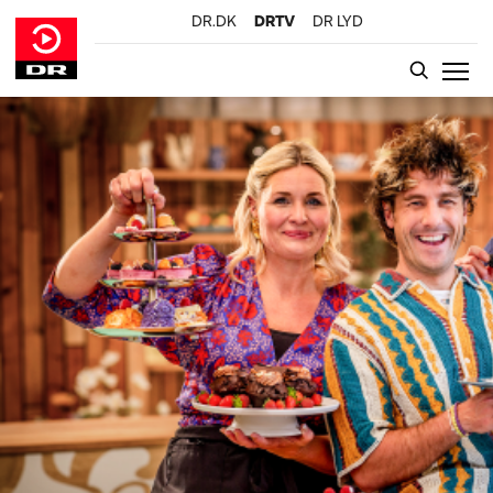
DR.DK
DRTV
DR LYD
GÅ TIL INDHOLD