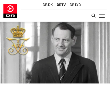
DR.DK
DRTV
DR LYD
GÅ TIL INDHOLD