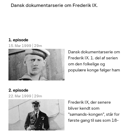
Dansk dokumentarserie om Frederik IX.
1. episode
15. Mar 1999 | 29m
Dansk dokumentarserie om
Frederik IX. 1. del af serien
om den folkelige og
populære konge følger ham
fra fødslen i 1899, til han
tager studenter-eksamen i
1917. Blandt de
2. episode
medvirkende er hans
22. Mar 1999 | 29m
ældste datter Dronning
Frederik IX, der senere
Margrethe.
bliver kendt som
Tilrettelæggelse: Marcus
"sømands-kongen", står for
Manda
første gang til søs som 18-
årig. I årene 1917 til 1930
er hans store interesser i