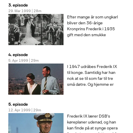
øvrigt musik, jagt - og biler.
3. episode
Blandt de medvirkende er
29. Mar 1999 | 28m
Dronning Margrethe, Kong
Efter mange år som ungkarl
Konstantin og Prins Rich
bliver den 36-årige
Kronprins Frederik i 1935
gift med den smukke
svenske Prinsesse Ingrid.
Og få dage efter krigens
udbrud bliver han far til lille
4. episode
Margrethe. Blandt de
5. Apr 1999 | 29m
medvirkende er Dronning
I 1947 udråbes Frederik IX
Margrethe og Prinsesse
til konge. Samtidig har han
Benedikte.
nok at se til som far til tre
små døtre. Og hjemme er
han en meget ivrig
smalfilmfotograf. Blandt de
medvirkende er Dronning
5. episode
Margrethe, Prinsesse
12. Apr 1999 | 29m
Benedikte og Dronning
Frederik IX lærer DSB's
Anne Marie.
køreplaner udenad, og han
Tilrettelæggelse: Ma
kan finde på at synge opera