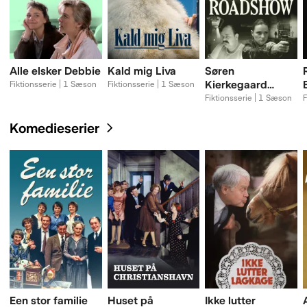
Alle elsker Debbie
Kald mig Liva
Søren
Kierkegaard
Fiktionsserie | 1 Sæson
Fiktionsserie | 1 Sæson
Roadshow
Fiktionsserie | 1 Sæson
F
Komedieserier
Een stor familie
Huset på
Ikke lutter