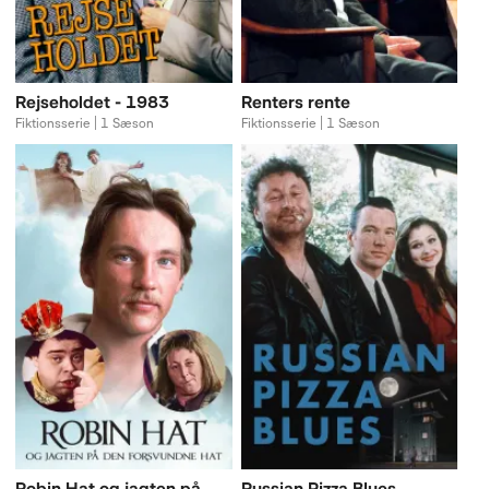
Rejseholdet - 1983
Renters rente
Fiktionsserie | 1 Sæson
Fiktionsserie | 1 Sæson
Robin Hat og jagten på
Russian Pizza Blues