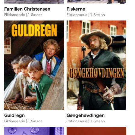
Familien Christensen
Fiskerne
Fiktionsserie | 1 Sæson
Fiktionsserie | 1 Sæson
Guldregn
Gøngehøvdingen
Fiktionsserie | 1 Sæson
Fiktionsserie | 1 Sæson