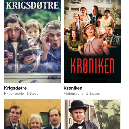
Krigsdøtre
Krøniken
Fiktionsserie | 1 Sæson
Fiktionsserie | 1 Sæson