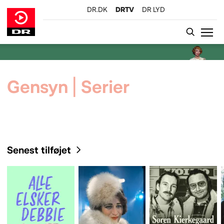
DR.DK
DRTV
DR LYD
GÅ TIL INDHOLD
Gensyn | Serier
Senest tilføjet